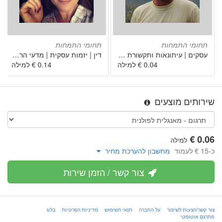
תחומי התמחות
תחומי התמחות
עסקים | עיתונאות ותקשורת | מדעי החברה | ספרות | חקלאות, ייעור ודיג
דין | יזמות עסקית | מדעי הרוח | מדעי החברה | רפואה
שירותים מוצעים
למילה
כ-‏15 € לעמוד
מחשבון להערכת מחיר
צור קשר / הזמן שירות
צור קשר/הצעות לשיפור
על החברה
תנאי השימוש
מדיניות הפרטיות
בלוג
מתרגם אוטומטי