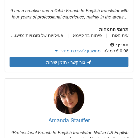
I am a creative and reliable French to English translator with
four years of professional experience, mainly in the areas of
marketing and tourism. Having lived, worked, and studied in
תחומי התמחות
France, I have an in-depth understanding of French
עיתונאות
פיתוח בר קיימא
פעילויות של סוכנויות נסיעות
language and culture. I am highly-motivated, willing to grow
הי
and always looking to learn new things. I apply this
תעריף
philosophy to my language skills, specialisations and the
מחשבון להערכת מחיר
research that goes into all my work.
צור קשר / הזמן שירות
Amanda Stauffer
Professional French to English translator. Native US English