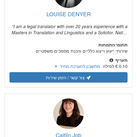
LOUISE DENYER
I am a legal translator with over 20 years experience with a
Masters in Translation and Linguistics and a Solicitor. Native
English speaker, based in Paris, France and translates from
תחומי התמחות
French or Spanish all legal documents and articles plus a
שירותי ייעוץ וייצוג כלליים והכנת מסמכים משפטיים
trained actress and translates film and TV scripts, subtitles,
etc. I do proof reading and editing too. I am totally
תעריף
professional, organised and meet my deadlines. I look
מחשבון להערכת מחיר
forward to hearing from you soon.
צור קשר / הזמן שירות
Caitlin Job