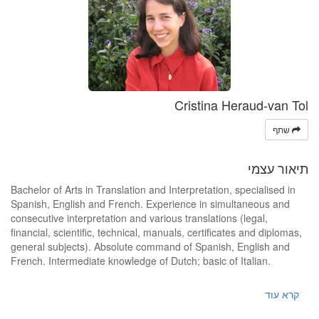
Cristina Heraud-van Tol
שתף
תיאור עצמי
Bachelor of Arts in Translation and Interpretation, specialised in
Spanish, English and French. Experience in simultaneous and
consecutive interpretation and various translations (legal,
financial, scientific, technical, manuals, certificates and diplomas,
general subjects). Absolute command of Spanish, English and
French. Intermediate knowledge of Dutch; basic of Italian.
Extended knowledge of application software. Excellence in
קרא עוד
proofreading. Remarkable academic performance (Egregia Cum
Laude). Lived more than 6 months in Sydney, Australia, and 2