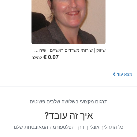
שיווק | שירותי משרדים ראשיים | שירותי ניהול ותמיכה | שירותים אחרים כגון: נוטריונים, פקידי בית משפט, בוררים, מגשרים וכד' | הובלת נוסעים ברכבות בין-עירוניות
למילה
מצא עוד
תרגום מקצועי בשלושה שלבים פשוטים
איך זה עובד?
כל התהליך אונליין ודרך הפלטפורמה המאובטחת שלנו