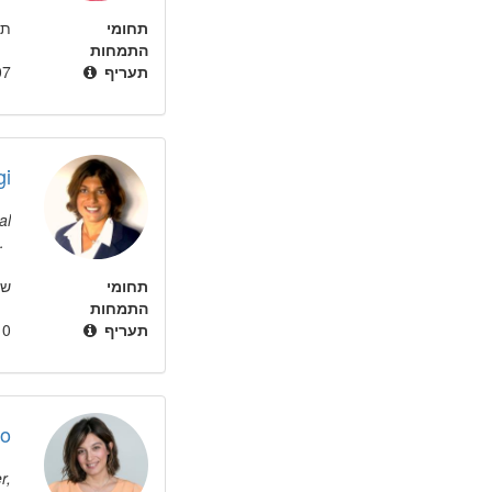
תחומי
תק
התמחות
תעריף
gi
al
ot
t.
תחומי
שי
התמחות
תעריף
no
r,