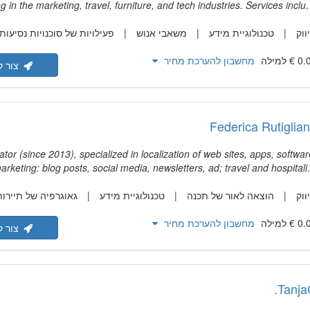
ng in the marketing, travel, furniture, and tech industries. Services inclu
nscreation, SEO content writing, editing, glossary development, and MTP
ווק
טכנולוגיית מידע
משאבי אנוש
פעילויות של סוכנויות נסיעות
ent in the localization and translation industry, plus another eight yea
d communications field for international consulting and law firms. Than
מחשבון להערכת מחיר
rience, I know how to craft creative content while being extremely detai
צור ק
oriented, reliable and clear in my communications
Federica Rutiglia
tor (since 2013), specialized in localization of web sites, apps, softwar
keting: blog posts, social media, newsletters, ad; travel and hospitalit
 literary tanslation and creative texts. Master's degree in Translation a
ווק
הוצאה לאור של תכנה
טכנולוגיית מידע
גאוגרפיה של תיירות
ecialization in Literary translation. CAT Tools: Trados, Wordfast, MateCa
Phrase, MemoQ
מחשבון להערכת מחיר
צור ק
Tanja