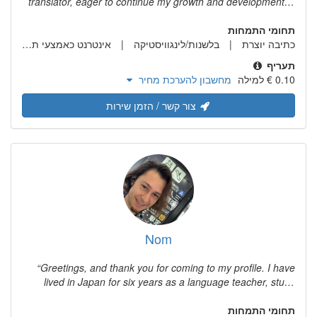
translator, eager to continue my growth and development in
the pursuit of meaningful work. I work from both Japanese
תחומי התמחות
and Spanish into English. I have a degree in Applied
כתיבה יוצרת
בלשנות/לינגוויסטיקה
Languages and Translation Studies from Dublin City
אינטרנט כאמצעי תקשורת
University. My specialties include literary translation and
תעריף
entertainment translation, and I also have experience in legal
מחשבון להערכת מחיר
translation.
צור קשר / הזמן שירות
Nom
Greetings, and thank you for coming to my profile. I have
lived in Japan for six years as a language teacher, study
abroad student, translator, and interpreter. I specialized in
תחומי התמחות
philosophy and Japanese at the University of Colorado and