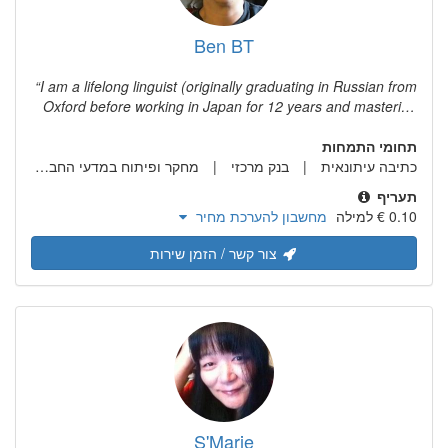
Ben BT
I am a lifelong linguist (originally graduating in Russian from
Oxford before working in Japan for 12 years and mastering
that language) who has been working as a translator since
תחומי התמחות
2014, though my first paid translation work was in 1994 in
כתיבה עיתונאית
בנק מרכזי
Moscow. I aim to work hard to establish a good reputation
מחקר ופיתוח במדעי החברה ובמדעי הרוח
with agencies and private clients. I am prepared to be
תעריף
flexible about rates where regular work or large projects are
מחשבון להערכת מחיר
concerned. I look forward to working on translation projects
through 2drops.
צור קשר / הזמן שירות
S'Marie