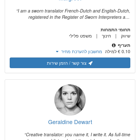
I am a sworn translator French-Dutch and English-Dutch,
registered in the Register of Sworn Interpreters and
Translators (Rbtv) under number 14246. I am also very
תחומי התמחות
experienced in editing and writing texts in various fields. I
שיווק
חינוך
משפט פלילי
provide sworn and unsworn translations from French and
English into Dutch. I specialise in criminal law and criminal
תעריף
procedural law. In addition, I have many years of experience
מחשבון להערכת מחיר
with translating and writing texts in the field of marketing &
communication.
צור קשר / הזמן שירות
Geraldine Dewart
Creative translator: you name it, I write it. As full-time