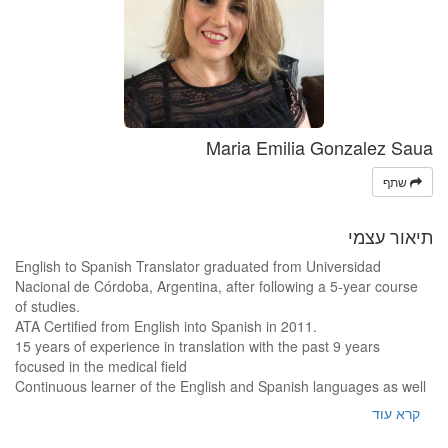
Maria Emilia Gonzalez Saua
שתף
תיאור עצמי
English to Spanish Translator graduated from Universidad
Nacional de Córdoba, Argentina, after following a 5-year course
of studies.
ATA Certified from English into Spanish in 2011.
15 years of experience in translation with the past 9 years
focused in the medical field
Continuous learner of the English and Spanish languages as well
as medical translation and medicine. Inquisitive mind, avid reader
קרא עוד
with a keen interest in knowing and understanding the latest
information or trends.