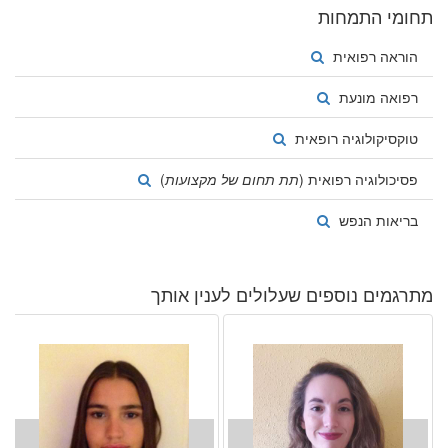
תחומי התמחות
Experience in the translation/review/linguistic QA/MT-postediting
of:
הוראה רפואית
• Adverse Event Forms
• Clinical Trial Protocols
רפואה מונעת
• Life Sciences Marketing Documentation
• Medical Devices & Software
טוקסיקולוגיה רופאית
• Clinical Labeling
• Other Life Sciences Content
• Pharmaceutical documentation
פסיכולוגיה רפואית (
תת תחום של מקצועות
)
• Regulatory Affairs
• Patient and clinician-facing documents.
בריאות הנפש
Proficient user of CAT Tools (Studio, Translation Workspace,
XTM, MemSource, MemoQ, etc.) and productivity tools. Open to
learn any new tool or app that is required.
מתרגמים נוספים שעלולים לענין אותך