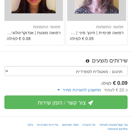
תחומי התמחות
תחומי התמחות
רפואה פנימית | חינוך מיני | פתלוגיה קלינית/רפואה מעבדתית/לימודי מעבדה קליניים | ספרות אנגלית | אמנות יפה
רפואה מונעת | אנדוקרינולוגיה | דיאטטיקה | ניתוח פלסטי | גנטיקה
שירותים מוצעים
למילה
כ-‏22 € לעמוד
מחשבון להערכת מחיר
צור קשר / הזמן שירות
צור קשר/הצעות לשיפור
על החברה
תנאי השימוש
מדיניות הפרטיות
בלוג
מתרגם אוטומטי